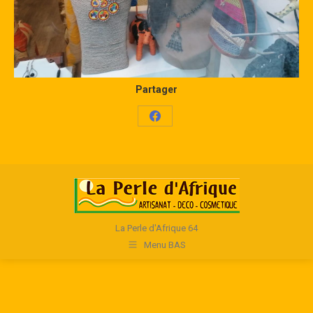
Partager
Share
on
Facebook
La Perle d'Afrique 64
Menu BAS