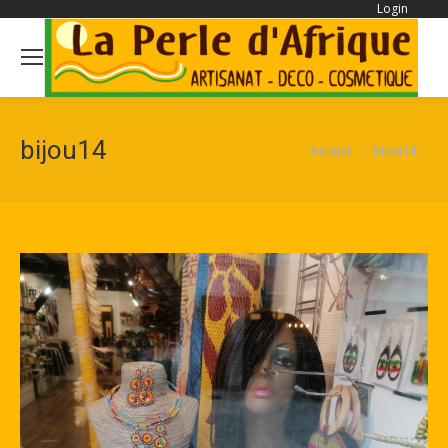
Login
Se
bijou14
Vous êtes ici :
Accueil
bijou14