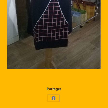
Partager
Share