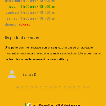
mercredi
9 h 00 min – 18 h 00 min
jeudi
9 h 00 min – 18 h 00 min
vendredi
9 h 00 min – 18 h 00 min
samedi
9 h 00 min – 18 h 00 min
dimanche
Closed
Ils parlent de nous :
’un
Trè
Une perle comme l’indique son enseigne. J’ai passé un agréable
che
mome
nt et suis reparti avec une grande satisfaction. Elle a des mains
Les
rav
de fée. Je conseille vivement ce salon. Allez y !
rès
Sandra D
 des