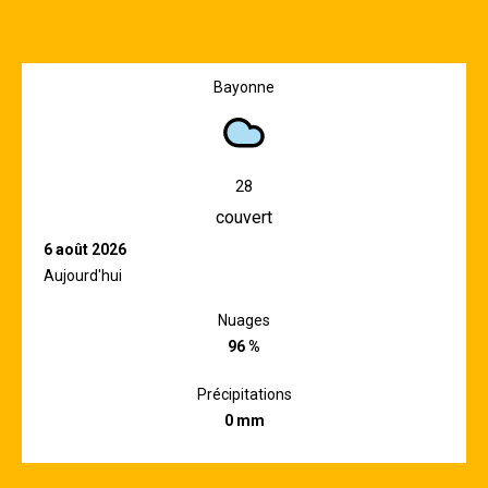
on
Facebook
Bayonne
28
couvert
6 août 2026
Aujourd'hui
Nuages
96 %
Précipitations
0 mm