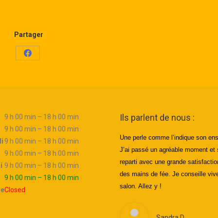
Partager
Share
on
Facebook
Ils parlent de nous :
9 h 00 min – 18 h 00 min
9 h 00 min – 18 h 00 min
accueil est chaleureux. On y rencontre
Une perle comme l’indique son ens
i
9 h 00 min – 18 h 00 min
ne personne d’un grand sérieux
J’ai passé un agréable mome
nt et
9 h 00 min – 18 h 00 min
ofessionnel,
reparti avec une grande satisfactio
i
9 h 00 min – 18 h 00 min
nnête quant aux résultats attendus et
des mains de fée. Je conseille vi
i
9 h 00 min – 18 h 00 min
ès compétente. Les tresses africaines
salon. Allez y !
he
Closed
ur l’européenne que je suis sont très
ussies,
Sandra D