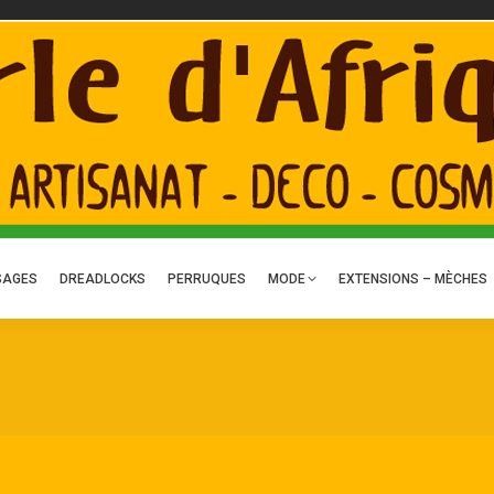
ACTUALITÉS
ART – DÉCO
TRESSES
TISSAGES
DREADLOCKS
P
C
SAGES
DREADLOCKS
PERRUQUES
MODE
EXTENSIONS – MÈCHES