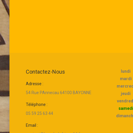
Contactez-Nous
lundi
mardi
Adresse :
L’
 agréable et sympathique!
Un super accueil un résultat exelent ; et une
mercred
u
l
ambiance agréable !
54 Rue PAnnecau 64100 BAYONNE
jeudi
pr
vendred
Téléphone :
ho
samed
leur
Maë Va
05 59 25 63 44
tr
dimanc
s
Email :
ré