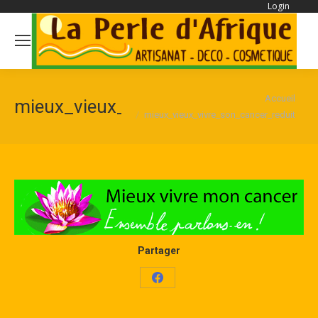
Login
Se
Vous êtes ici :
Accueil
mieux_vieux_vivre_son_cancer_redui
mieux_vieux_vivre_son_cancer_reduit
Partager
Share
on