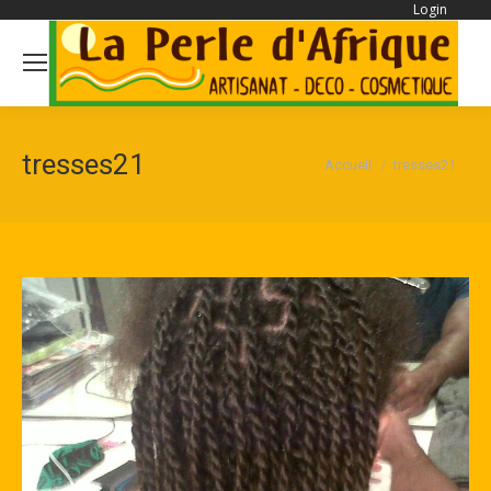
Login
Se
tresses21
Vous êtes ici :
Accueil
tresses21