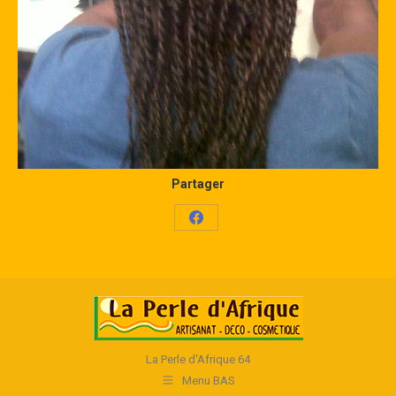
Partager
Share
on
Facebook
La Perle d'Afrique 64
Menu BAS