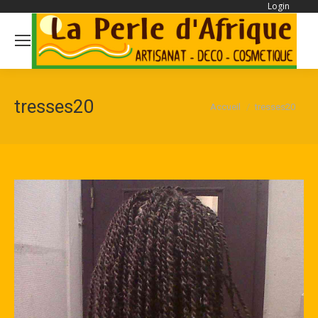
Login
Se
tresses20
Vous êtes ici :
Accueil
tresses20