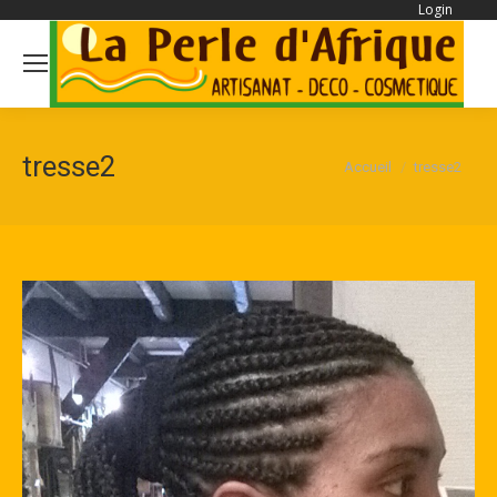
Login
Se
tresse2
Vous êtes ici :
Accueil
tresse2