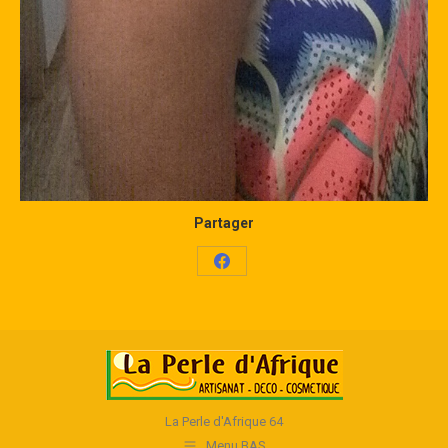
Partager
Share
on
Facebook
La Perle d'Afrique 64
Menu BAS