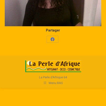
Partager
Share
on
Facebook
La Perle d'Afrique 64
Menu BAS