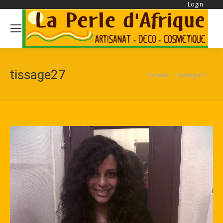
Login
Se
tissage27
Vous êtes ici :
Accueil
tissage27