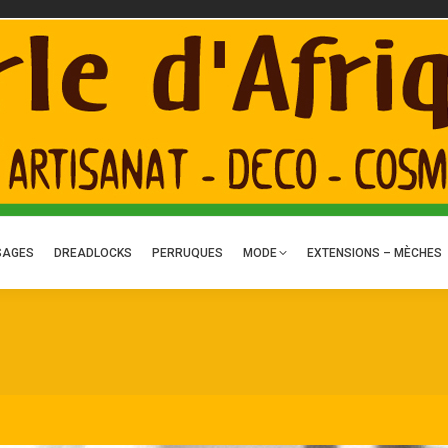
ACTUALITÉS
ART – DÉCO
TRESSES
TISSAGES
DREADLOCKS
P
C
SAGES
DREADLOCKS
PERRUQUES
MODE
EXTENSIONS – MÈCHES