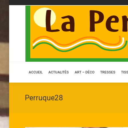
ACCUEIL
ACCUEIL
ACTUALITÉS
ART – DÉCO
TRESSES
TIS
Perruque28