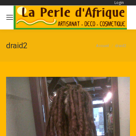
Login
Se
draid2
Vous êtes ici :
Accueil
draid2