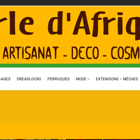
ACTUALITÉS
ART – DÉCO
TRESSES
TISSAGES
DREADLOCKS
P
C
SAGES
DREADLOCKS
PERRUQUES
MODE
EXTENSIONS – MÈCHES