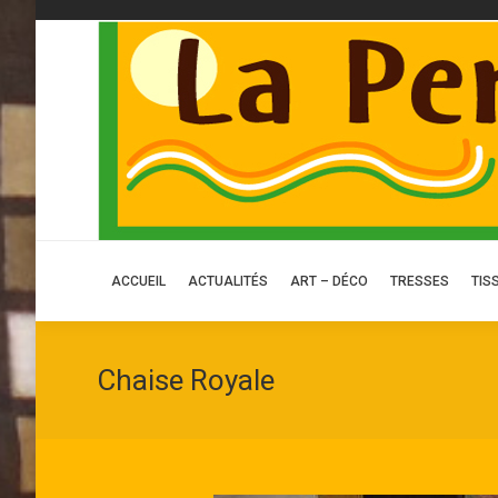
ACCUEIL
ACCUEIL
ACTUALITÉS
ART – DÉCO
TRESSES
TIS
Chaise Royale