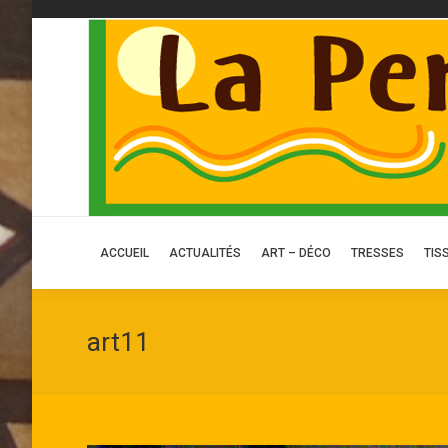
ACCUEIL
ACCUEIL
ACTUALITÉS
ART – DÉCO
TRESSES
TIS
art11