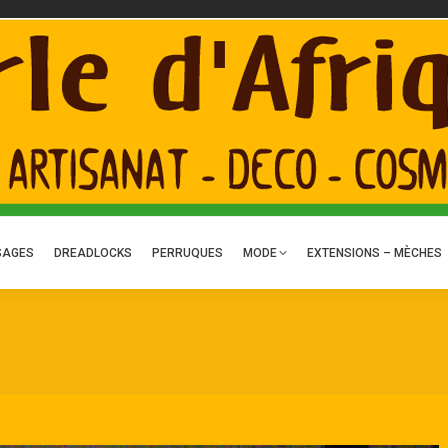
ACTUALITÉS
ART – DÉCO
TRESSES
TISSAGES
DREADLOCKS
P
C
SAGES
DREADLOCKS
PERRUQUES
MODE
EXTENSIONS – MÈCHES